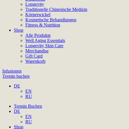
Longevity
Traditionelle Chinesische Medizin
Körperwickel
Kosmetische Behandlungen
Fitness & Nutrition
Shop
Alle Produkte
Well Aging Essentials
Longevity Skin Care
Merchandise
Gift Card
Warenkorb
Infusionen
Termin buchen
DE
EN
RU
Termin Buchen
DE
EN
RU
Shop