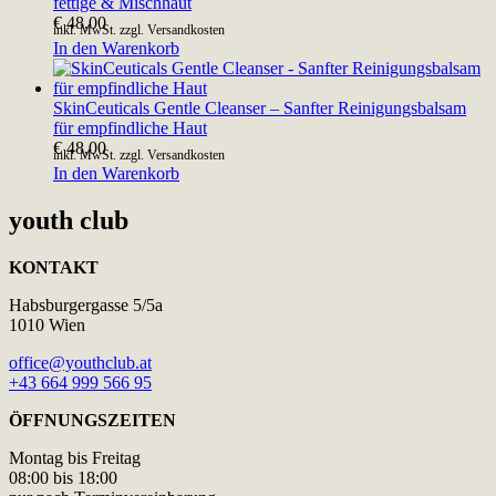
fettige & Mischhaut
€
48,00
inkl. MwSt. zzgl. Versandkosten
In den Warenkorb
SkinCeuticals Gentle Cleanser – Sanfter Reinigungsbalsam
für empfindliche Haut
€
48,00
inkl. MwSt. zzgl. Versandkosten
In den Warenkorb
youth club
KONTAKT
Habsburgergasse 5/5a
1010 Wien
office@youthclub.at
+43 664 999 566 95
ÖFFNUNGSZEITEN
Montag bis Freitag
08:00 bis 18:00